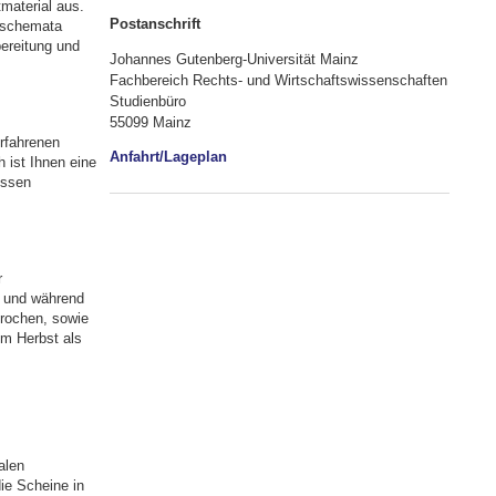
material aus.
Postanschrift
uschemata
bereitung und
Johannes Gutenberg-Universität Mainz
Fachbereich Rechts- und Wirtschaftswissenschaften
Studienbüro
55099 Mainz
rfahrenen
Anfahrt/Lageplan
 ist Ihnen eine
essen
r
 und während
prochen, sowie
im Herbst als
alen
ie Scheine in