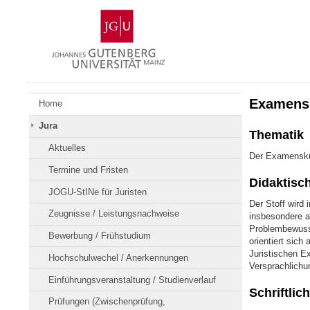
Zum
Johannes
Inhalt
Gutenberg-
springen
Universität
Mainz
Examens
Home
Jura
Thematik
Aktuelles
Der Examenskur
Termine und Fristen
Didaktisc
JOGU-StINe für Juristen
Der Stoff wird 
Zeugnisse / Leistungsnachweise
insbesondere a
Problembewusst
Bewerbung / Frühstudium
orientiert sich
Juristischen Ex
Hochschulwechel / Anerkennungen
Versprachlichu
Einführungsveranstaltung / Studienverlauf
Schriftlic
Prüfungen (Zwischenprüfung,