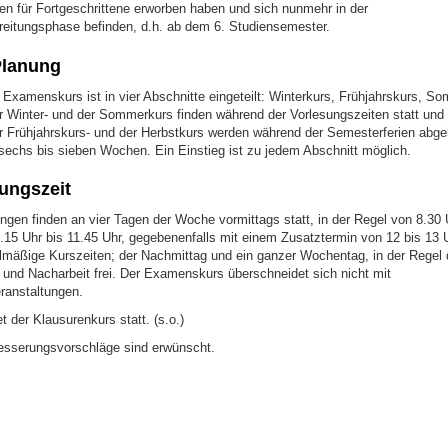
en für Fortgeschrittene erworben haben und sich nunmehr in der
itungsphase befinden, d.h. ab dem 6. Studiensemester.
Planung
 Examenskurs ist in vier Abschnitte eingeteilt: Winterkurs, Frühjahrskurs, S
r Winter- und der Sommerkurs finden während der Vorlesungszeiten statt und 
 Frühjahrskurs- und der Herbstkurs werden während der Semesterferien abge
 sechs bis sieben Wochen. Ein Einstieg ist zu jedem Abschnitt möglich.
ungszeit
ngen finden an vier Tagen der Woche vormittags statt, in der Regel von 8.30 
15 Uhr bis 11.45 Uhr, gegebenenfalls mit einem Zusatztermin von 12 bis 13 Uhr
lmäßige Kurszeiten; der Nachmittag und ein ganzer Wochentag, in der Regel d
- und Nacharbeit frei. Der Examenskurs überschneidet sich nicht mit
ranstaltungen.
 der Klausurenkurs statt. (s.o.)
besserungsvorschläge sind erwünscht.