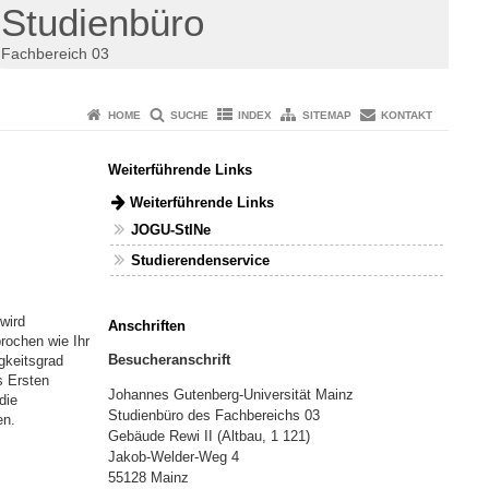
Studienbüro
Fachbereich 03
HOME
SUCHE
INDEX
SITEMAP
KONTAKT
Weiterführende Links
Weiterführende Links
JOGU-StINe
Studierendenservice
wird
Anschriften
rochen wie Ihr
Besucheranschrift
gkeitsgrad
s Ersten
Johannes Gutenberg-Universität Mainz
die
Studienbüro des Fachbereichs 03
en.
Gebäude Rewi II (Altbau, 1 121)
Jakob-Welder-Weg 4
55128 Mainz