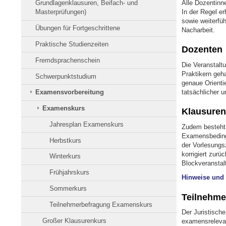
Alle Dozentinn
Grundlagenklausuren, Beifach- und
In der Regel e
Masterprüfungen)
sowie weiterfüh
Übungen für Fortgeschrittene
Nacharbeit.
Praktische Studienzeiten
Dozenten
Fremdsprachenschein
Die Veranstalt
Praktikern geh
Schwerpunktstudium
genaue Orienti
tatsächlicher u
Examensvorbereitung
Examenskurs
Klausuren
Jahresplan Examenskurs
Zudem besteht 
Examensbeding
Herbstkurs
der Vorlesungs
korrigiert zur
Winterkurs
Blockveranstal
Frühjahrskurs
Hinweise und
Sommerkurs
Teilnehme
Teilnehmerbefragung Examenskurs
Der Juristische
Großer Klausurenkurs
examensrelevant