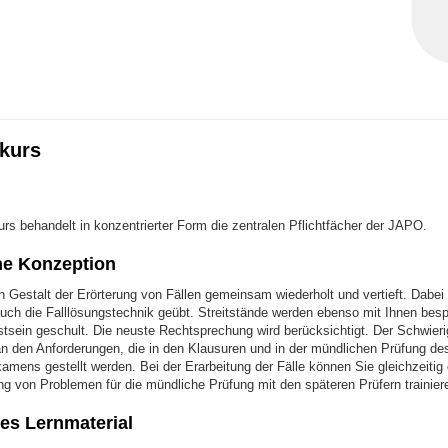
kurs
s behandelt in konzentrierter Form die zentralen Pflichtfächer der JAPO.
he Konzeption
in Gestalt der Erörterung von Fällen gemeinsam wiederholt und vertieft. Dabei 
uch die Falllösungstechnik geübt. Streitstände werden ebenso mit Ihnen besp
sein geschult. Die neuste Rechtsprechung wird berücksichtigt. Der Schwieri
 an den Anforderungen, die in den Klausuren und in der mündlichen Prüfung de
amens gestellt werden. Bei der Erarbeitung der Fälle können Sie gleichzeitig 
ng von Problemen für die mündliche Prüfung mit den späteren Prüfern trainier
hes Lernmaterial