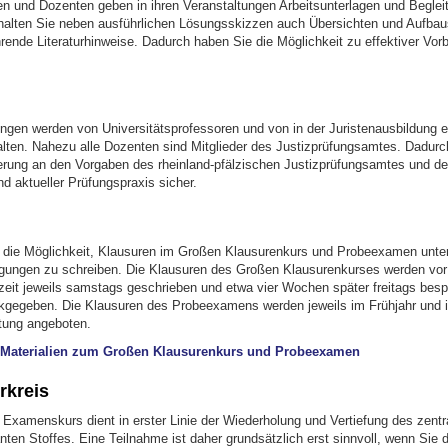
en und Dozenten geben in ihren Veranstaltungen Arbeitsunterlagen und Begleit
rhalten Sie neben ausführlichen Lösungsskizzen auch Übersichten und Aufba
rende Literaturhinweise. Dadurch haben Sie die Möglichkeit zu effektiver Vor
ungen werden von Universitätsprofessoren und von in der Juristenausbildung e
alten. Nahezu alle Dozenten sind Mitglieder des Justizprüfungsamtes. Dadurch
erung an den Vorgaben des rheinland-pfälzischen Justizprüfungsamtes und d
nd aktueller Prüfungspraxis sicher.
die Möglichkeit, Klausuren im Großen Klausurenkurs und Probeexamen unte
ungen zu schreiben. Die Klausuren des Großen Klausurenkurses werden vor
zeit jeweils samstags geschrieben und etwa vier Wochen später freitags bes
ückgegeben. Die Klausuren des Probeexamens werden jeweils im Frühjahr und 
tung angeboten.
 Materialien zum Großen Klausurenkurs und Probeexamen
rkreis
 Examenskurs dient in erster Linie der Wiederholung und Vertiefung des zentr
en Stoffes. Eine Teilnahme ist daher grundsätzlich erst sinnvoll, wenn Sie d