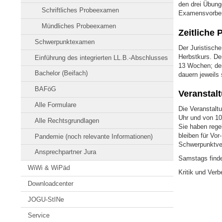
den drei Übung
Schriftliches Probeexamen
Examensvorbere
Mündliches Probeexamen
Zeitliche 
Schwerpunktexamen
Der Juristische
Herbstkurs. De
Einführung des integrierten LL.B.-Abschlusses
13 Wochen; der
Bachelor (Beifach)
dauern jeweils
BAFöG
Veranstalt
Alle Formulare
Die Veranstaltu
Uhr und von 10.
Alle Rechtsgrundlagen
Sie haben rege
bleiben für Vor
Pandemie (noch relevante Informationen)
Schwerpunktve
Ansprechpartner Jura
Samstags findet
WiWi & WiPäd
Kritik und Ver
Downloadcenter
JOGU-StINe
Service