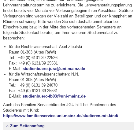
Lehrveranstaltungstermine zu erleichtern. Die Lehrveranstaltungsplanung
findet bereits vier Monate vor Vorlesungsbeginn ihren Abschluss. Spätere
Verlegungen sind wegen der Vielzahl an Beteiligten und der Knappheit an
Räumen schwierig. Bitte wenden Sie sich deshalb unmittelbar bei
Einschreibung bzw. in der Mitte des vorhergehenden Semesters an
folgende Studienfachberater, um Ihren weiteren Studienverlauf zu
besprechen:
für die Rechtswissenschaft: Axel Zibulski
Raum 01-303 (Altes ReWi)
Tel.: +49 (0) 6131-39 22526
Fax: +49 (0) 6131/39 25531
E-Mail:
studienbuero-jura@uni-mainz.de
für die Wirtschaftswissenschaften: N.N.
Raum 01-305 (Altes ReWi)
Tel.: +49 (0) 6131 39 24070
Fax: +49 (0) 6131 39 25531
E-Mail:
studienbuero-fb03@uni-mainz.de
Auch das Familien-Servicebüro der JGU hilft bei Problemen des
Studierens mit Kind:
https://www.familienservice.uni-mainz.de/studieren-mit-kind/
Zum Seitenanfang