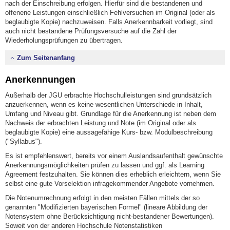
nach der Einschreibung erfolgen. Hierfür sind die bestandenen und
offenene Leistungen einschließlich Fehlversuchen im Original (oder als
beglaubigte Kopie) nachzuweisen. Falls Anerkennbarkeit vorliegt, sind
auch nicht bestandene Prüfungsversuche auf die Zahl der
Wiederholungsprüfungen zu übertragen.
Zum Seitenanfang
Anerkennungen
Außerhalb der JGU erbrachte Hochschulleistungen sind grundsätzlich
anzuerkennen, wenn es keine wesentlichen Unterschiede in Inhalt,
Umfang und Niveau gibt. Grundlage für die Anerkennung ist neben dem
Nachweis der erbrachten Leistung und Note (im Original oder als
beglaubigte Kopie) eine aussagefähige Kurs- bzw. Modulbeschreibung
("Syllabus").
Es ist empfehlenswert, bereits vor einem Auslandsaufenthalt gewünschte
Anerkennungsmöglichkeiten prüfen zu lassen und ggf. als Learning
Agreement festzuhalten. Sie können dies erheblich erleichtern, wenn Sie
selbst eine gute Vorselektion infragekommender Angebote vornehmen.
Die Notenumrechnung erfolgt in den meisten Fällen mittels der so
genannten "Modifizierten bayerischen Formel" (lineare Abbildung der
Notensystem ohne Berücksichtigung nicht-bestandener Bewertungen).
Soweit von der anderen Hochschule Notenstatistiken