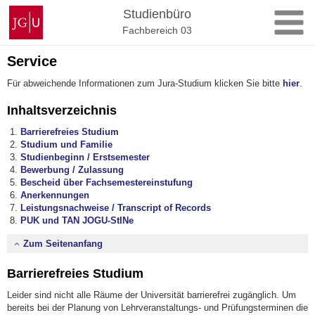
Zum
Johannes
Studienbüro
Inhalt
Gutenberg-
Fachbereich 03
springen
Universität
Mainz
Service
Für abweichende Informationen zum Jura-Studium klicken Sie bitte
hier
.
Inhaltsverzeichnis
Barrierefreies Studium
Studium und Familie
Studienbeginn / Erstsemester
Bewerbung / Zulassung
Bescheid über Fachsemestereinstufung
Anerkennungen
Leistungsnachweise / Transcript of Records
PUK und TAN JOGU-StINe
Zum Seitenanfang
Barrierefreies Studium
Leider sind nicht alle Räume der Universität barrierefrei zugänglich. Um
bereits bei der Planung von Lehrveranstaltungs- und Prüfungsterminen die