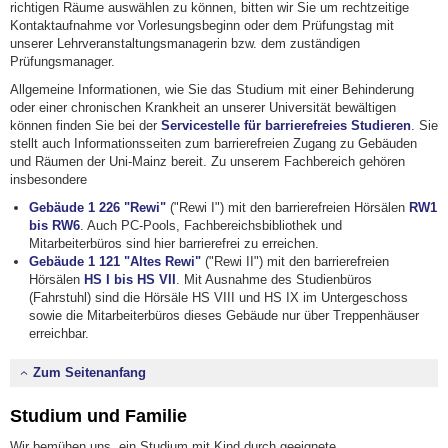
richtigen Räume auswählen zu können, bitten wir Sie um rechtzeitige
Kontaktaufnahme vor Vorlesungsbeginn oder dem Prüfungstag mit
unserer Lehrveranstaltungsmanagerin bzw. dem zuständigen
Prüfungsmanager.
Allgemeine Informationen, wie Sie das Studium mit einer Behinderung
oder einer chronischen Krankheit an unserer Universität bewältigen
können finden Sie bei der
Servicestelle für barrierefreies Studieren
. Sie
stellt auch Informationsseiten zum barrierefreien Zugang zu Gebäuden
und Räumen der Uni-Mainz bereit. Zu unserem Fachbereich gehören
insbesondere
Gebäude 1 226 "Rewi"
("Rewi I") mit den barrierefreien Hörsälen
RW1
bis RW6
. Auch PC-Pools, Fachbereichsbibliothek und
Mitarbeiterbüros sind hier barrierefrei zu erreichen.
Gebäude 1 121 "Altes Rewi"
("Rewi II") mit den barrierefreien
Hörsälen
HS I bis HS VII
. Mit Ausnahme des Studienbüros
(Fahrstuhl) sind die Hörsäle HS VIII und HS IX im Untergeschoss
sowie die Mitarbeiterbüros dieses Gebäude nur über Treppenhäuser
erreichbar.
Zum Seitenanfang
Studium und Familie
Wir bemühen uns, ein Studium mit Kind durch geeignete