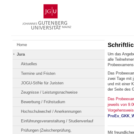
Zum
Johannes
Inhalt
Gutenberg-
springen
Universität
Mainz
Schriftl
Home
Um das Angebo
Jura
alle Teilnehme
Aktuelles
Probeexamens 
Das Probeexamen
Termine und Fristen
zwei Tage mit j
JOGU-StINe für Juristen
und mit einer K
der Seite des 
Zeugnisse / Leistungsnachweise
Das Probeexa
Bewerbung / Frühstudium
jeweils von 9.0
Vorgehensweise
Hochschulwechel / Anerkennungen
ProEx_GKK_W
Einführungsveranstaltung / Studienverlauf
Prüfungen (Zwischenprüfung,
Mit freundlich