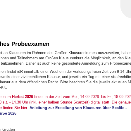
iches Probeexamen
t an Klausuren im Rahmen des Großen Klausurenkurses auszuweiten, haben 
rinnen und Teilnehmern am Großen Klausurenkurs die Möglichkeit, an den Kl
teilzunehmen. Daher ist auch keine gesonderte Anmeldung zum Probeexamen
 findet idR innerhalb einer Woche in der vorlesungsfreien Zeit von 9-14 Uhr 
eweils einer zivilrechtlichen Klausur, und jeweils ein Tag mit einer strafrechtl
lausur aus dem öffentlichen Recht. Bitte beachten Sie die jeweils aktuellen Mi
GKK.
men im
Herbst 2026
findet in der Zeit vom Mo., 14.09.2026 bis Fr., 18.09.202
0 s.t. - 14.30 Uhr (inkl. einer halben Stunde Scanzeit) digital statt. Die genaue
 finden Sie hier:
Anleitung zur Erstellung von Klausuren über Seafile -
iSe 2026
en Grüßen