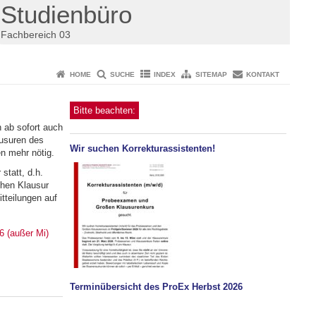
Studienbüro
Fachbereich 03
HOME
SUCHE
INDEX
SITEMAP
KONTAKT
Bitte beachten:
ab sofort auch
ausuren des
Wir suchen Korrekturassistenten!
 mehr nötig.
statt, d.h.
ichen Klausur
tteilungen auf
6 (außer Mi)
Terminübersicht des ProEx Herbst 2026