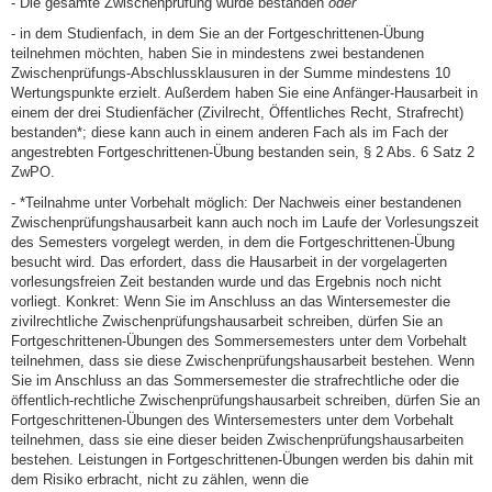
- Die gesamte Zwischenprüfung wurde bestanden
oder
- in dem Studienfach, in dem Sie an der Fortgeschrittenen-Übung
teilnehmen möchten, haben Sie in mindestens zwei bestandenen
Zwischenprüfungs-Abschlussklausuren in der Summe mindestens 10
Wertungspunkte erzielt. Außerdem haben Sie eine Anfänger-Hausarbeit in
einem der drei Studienfächer (Zivilrecht, Öffentliches Recht, Strafrecht)
bestanden*; diese kann auch in einem anderen Fach als im Fach der
angestrebten Fortgeschrittenen-Übung bestanden sein, § 2 Abs. 6 Satz 2
ZwPO.
- *Teilnahme unter Vorbehalt möglich: Der Nachweis einer bestandenen
Zwischenprüfungshausarbeit kann auch noch im Laufe der Vorlesungszeit
des Semesters vorgelegt werden, in dem die Fortgeschrittenen-Übung
besucht wird. Das erfordert, dass die Hausarbeit in der vorgelagerten
vorlesungsfreien Zeit bestanden wurde und das Ergebnis noch nicht
vorliegt. Konkret: Wenn Sie im Anschluss an das Wintersemester die
zivilrechtliche Zwischenprüfungshausarbeit schreiben, dürfen Sie an
Fortgeschrittenen-Übungen des Sommersemesters unter dem Vorbehalt
teilnehmen, dass sie diese Zwischenprüfungshausarbeit bestehen. Wenn
Sie im Anschluss an das Sommersemester die strafrechtliche oder die
öffentlich-rechtliche Zwischenprüfungshausarbeit schreiben, dürfen Sie an
Fortgeschrittenen-Übungen des Wintersemesters unter dem Vorbehalt
teilnehmen, dass sie eine dieser beiden Zwischenprüfungshausarbeiten
bestehen. Leistungen in Fortgeschrittenen-Übungen werden bis dahin mit
dem Risiko erbracht, nicht zu zählen, wenn die