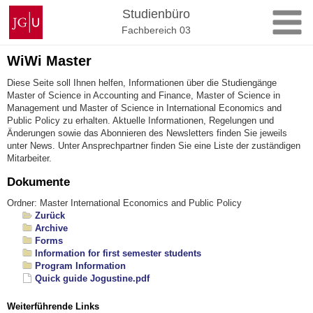
Zum
Johannes
Studienbüro
Inhalt
Gutenberg-
Fachbereich 03
springen
Universität
Mainz
WiWi Master
Diese Seite soll Ihnen helfen, Informationen über die Studiengänge
Master of Science in Accounting and Finance, Master of Science in
Management und Master of Science in International Economics and
Public Policy zu erhalten. Aktuelle Informationen, Regelungen und
Änderungen sowie das Abonnieren des Newsletters finden Sie jeweils
unter News. Unter Ansprechpartner finden Sie eine Liste der zuständigen
Mitarbeiter.
Dokumente
Ordner: Master International Economics and Public Policy
Zurück
Archive
Forms
Information for first semester students
Program Information
Quick guide Jogustine.pdf
Weiterführende Links