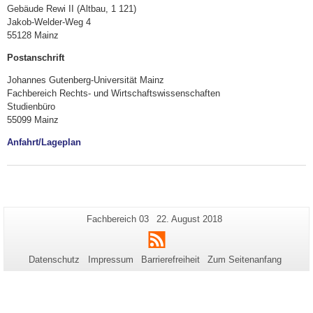
Gebäude Rewi II (Altbau, 1 121)
Jakob-Welder-Weg 4
55128 Mainz
Postanschrift
Johannes Gutenberg-Universität Mainz
Fachbereich Rechts- und Wirtschaftswissenschaften
Studienbüro
55099 Mainz
Anfahrt/Lageplan
Zusätzliche
Seiten-
Letzte
Fachbereich 03
22. August 2018
Name:
Aktualisierung:
Informationen
RSS
zu
Datenschutz
Impressum
Barrierefreiheit
Zum Seitenanfang
dieser
Seite