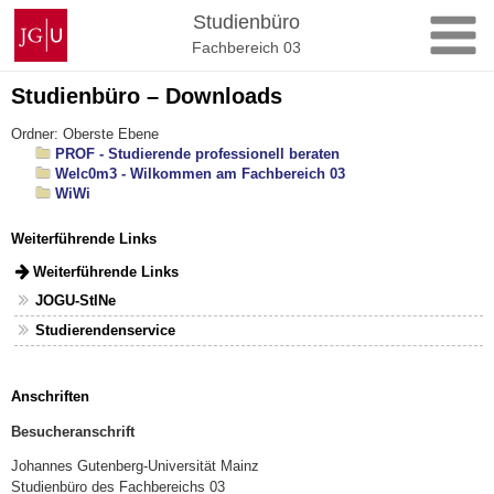
Zum
Johannes
Studienbüro
Inhalt
Gutenberg-
Fachbereich 03
springen
Universität
Mainz
Studienbüro – Downloads
Ordner: Oberste Ebene
PROF - Studierende professionell beraten
Welc0m3 - Wilkommen am Fachbereich 03
WiWi
Weiterführende Links
Weiterführende Links
JOGU-StINe
Studierendenservice
Anschriften
Besucheranschrift
Johannes Gutenberg-Universität Mainz
Studienbüro des Fachbereichs 03