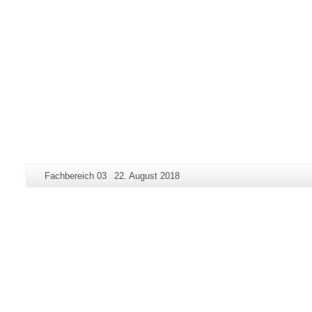
Zusätzliche
Seiten-
Letzte
Fachbereich 03
22. August 2018
Informationen
Name:
Aktualisierung:
zu
dieser
Seite