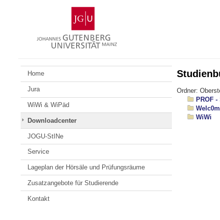
Zum
Johannes
Inhalt
Gutenberg-
springen
Universität
Mainz
Studienb
Home
Jura
Ordner: Obers
PROF - 
WiWi & WiPäd
Welc0m
WiWi
Downloadcenter
JOGU-StINe
Service
Lageplan der Hörsäle und Prüfungsräume
Zusatzangebote für Studierende
Kontakt