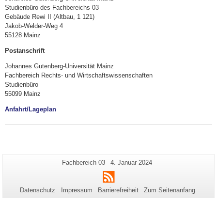
Studienbüro des Fachbereichs 03
Gebäude Rewi II (Altbau, 1 121)
Jakob-Welder-Weg 4
55128 Mainz
Postanschrift
Johannes Gutenberg-Universität Mainz
Fachbereich Rechts- und Wirtschaftswissenschaften
Studienbüro
55099 Mainz
Anfahrt/Lageplan
Zusätzliche
Seiten-
Letzte
Fachbereich 03
4. Januar 2024
Name:
Aktualisierung:
Informationen
RSS
zu
Datenschutz
Impressum
Barrierefreiheit
Zum Seitenanfang
dieser
Seite