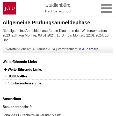
Zum
Johannes
Studienbüro
Inhalt
Gutenberg-
Fachbereich 03
springen
Universität
Mainz
Allgemeine Prüfungsanmeldephase
Die allgemeine Anmeldephase für die Klausuren des Wintersemesters
2023 läuft von Montag, 08.01.2024, 13 Uhr bis Montag, 22.01.2024, 13
Uhr.
Veröffentlicht am
4. Januar 2024
|
Veröffentlicht in
Allgemein
Weiterführende Links
Weiterführende Links
JOGU-StINe
Studierendenservice
Anschriften
Besucheranschrift
Johannes Gutenberg-Universität Mainz