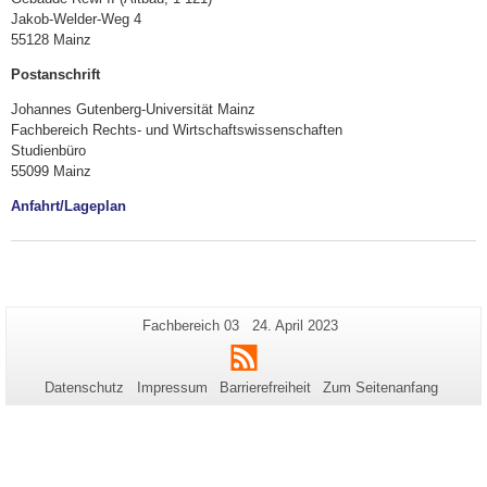
Jakob-Welder-Weg 4
55128 Mainz
Postanschrift
Johannes Gutenberg-Universität Mainz
Fachbereich Rechts- und Wirtschaftswissenschaften
Studienbüro
55099 Mainz
Anfahrt/Lageplan
Zusätzliche
Seiten-
Letzte
Fachbereich 03
24. April 2023
Name:
Aktualisierung:
Informationen
RSS
zu
Datenschutz
Impressum
Barrierefreiheit
Zum Seitenanfang
dieser
Seite