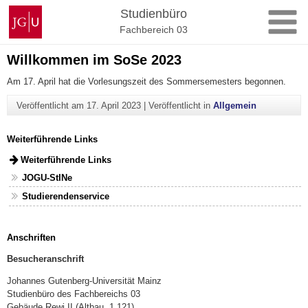
Zum
Johannes
Studienbüro
Inhalt
Gutenberg-
Fachbereich 03
springen
Universität
Mainz
Willkommen im SoSe 2023
Am 17. April hat die Vorlesungszeit des Sommersemesters begonnen.
Veröffentlicht am
17. April 2023
|
Veröffentlicht in
Allgemein
Weiterführende Links
Weiterführende Links
JOGU-StINe
Studierendenservice
Anschriften
Besucheranschrift
Johannes Gutenberg-Universität Mainz
Studienbüro des Fachbereichs 03
Gebäude Rewi II (Altbau, 1 121)