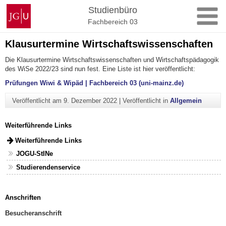
Zum
Johannes
Studienbüro
Inhalt
Gutenberg-
Fachbereich 03
springen
Universität
Mainz
Klausurtermine Wirtschaftswissenschaften
Die Klausurtermine Wirtschaftswissenschaften und Wirtschaftspädagogik
des WiSe 2022/23 sind nun fest. Eine Liste ist hier veröffentlicht:
Prüfungen Wiwi & Wipäd | Fachbereich 03 (uni-mainz.de)
Veröffentlicht am
9. Dezember 2022
|
Veröffentlicht in
Allgemein
Weiterführende Links
Weiterführende Links
JOGU-StINe
Studierendenservice
Anschriften
Besucheranschrift