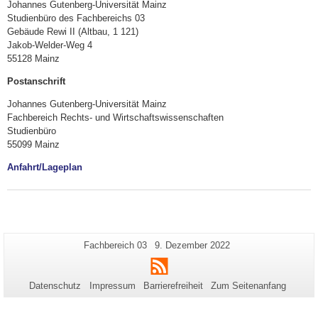
Johannes Gutenberg-Universität Mainz
Studienbüro des Fachbereichs 03
Gebäude Rewi II (Altbau, 1 121)
Jakob-Welder-Weg 4
55128 Mainz
Postanschrift
Johannes Gutenberg-Universität Mainz
Fachbereich Rechts- und Wirtschaftswissenschaften
Studienbüro
55099 Mainz
Anfahrt/Lageplan
Zusätzliche
Seiten-
Letzte
Fachbereich 03
9. Dezember 2022
Name:
Aktualisierung:
Informationen
RSS
zu
Datenschutz
Impressum
Barrierefreiheit
Zum Seitenanfang
dieser
Seite