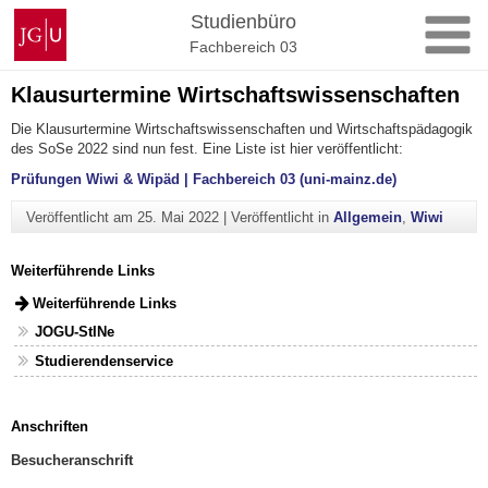
Zum
Johannes
Studienbüro
Inhalt
Gutenberg-
Fachbereich 03
springen
Universität
Mainz
Klausurtermine Wirtschaftswissenschaften
Die Klausurtermine Wirtschaftswissenschaften und Wirtschaftspädagogik
des SoSe 2022 sind nun fest. Eine Liste ist hier veröffentlicht:
Prüfungen Wiwi & Wipäd | Fachbereich 03 (uni-mainz.de)
Veröffentlicht am
25. Mai 2022
|
Veröffentlicht in
Allgemein
,
Wiwi
Weiterführende Links
Weiterführende Links
JOGU-StINe
Studierendenservice
Anschriften
Besucheranschrift