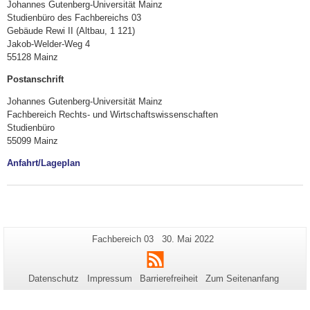
Johannes Gutenberg-Universität Mainz
Studienbüro des Fachbereichs 03
Gebäude Rewi II (Altbau, 1 121)
Jakob-Welder-Weg 4
55128 Mainz
Postanschrift
Johannes Gutenberg-Universität Mainz
Fachbereich Rechts- und Wirtschaftswissenschaften
Studienbüro
55099 Mainz
Anfahrt/Lageplan
Zusätzliche
Seiten-
Letzte
Fachbereich 03
30. Mai 2022
Name:
Aktualisierung:
Informationen
RSS
zu
Datenschutz
Impressum
Barrierefreiheit
Zum Seitenanfang
dieser
Seite