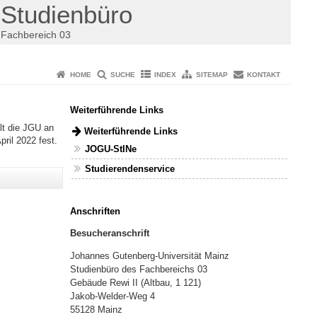
Studienbüro
Fachbereich 03
HOME
SUCHE
INDEX
SITEMAP
KONTAKT
Weiterführende Links
lt die JGU an
Weiterführende Links
ril 2022 fest.
JOGU-StINe
Studierendenservice
Anschriften
Besucheranschrift
Johannes Gutenberg-Universität Mainz
Studienbüro des Fachbereichs 03
Gebäude Rewi II (Altbau, 1 121)
Jakob-Welder-Weg 4
55128 Mainz