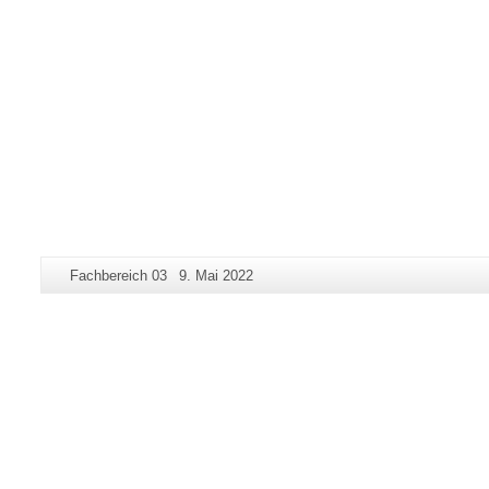
Zusätzliche
Seiten-
Letzte
Fachbereich 03
9. Mai 2022
Informationen
Name:
Aktualisierung:
zu
dieser
Seite