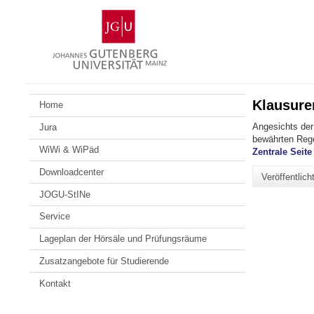
Zum
Johannes
Inhalt
Gutenberg-
springen
Universität
Mainz
Klausuren
Home
Angesichts der 
Jura
bewährten Reg
WiWi & WiPäd
Zentrale Sei
Downloadcenter
Veröffentlic
JOGU-StINe
Service
Lageplan der Hörsäle und Prüfungsräume
Zusatzangebote für Studierende
Kontakt